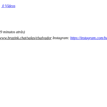
|
0 Vídeos
29 minutos atrás)
/www.brazink.chat/salas/elsalvador
Instagram:
https://instagram.com/