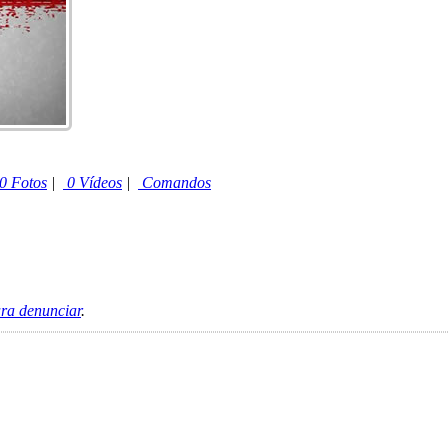
0 Fotos
|
0 Vídeos
|
Comandos
ara denunciar
.