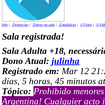
Info
|
Denunciar
|
Entrar na sala
|
Estatísticas
|
0 Fotos
|
0 Víd
Sala registrada!
Sala Adulta +18, necessár
Dono Atual:
julinha
Registrado em:
Mar 12 21:2
dias, 5 horas, 45 minutos a
Tópico:
Prohibido menores 
Argentina! Cualquier acto i