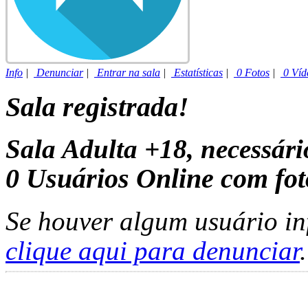
Info
|
Denunciar
|
Entrar na sala
|
Estatísticas
|
0 Fotos
|
0 Víd
Sala registrada!
Sala Adulta +18, necessár
0
Usuários Online com fot
Se houver algum usuário in
clique aqui para denunciar
.