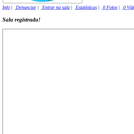
Info
|
Denunciar
|
Entrar na sala
|
Estatísticas
|
0 Fotos
|
0 Víd
Sala registrada!