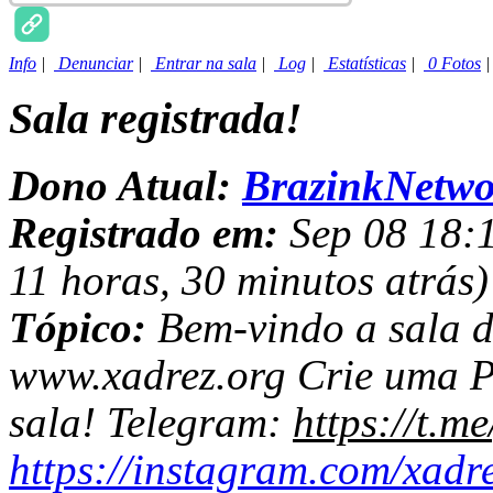
Info
|
Denunciar
|
Entrar na sala
|
Log
|
Estatísticas
|
0 Fotos
Sala registrada!
Dono Atual:
BrazinkNetwo
Registrado em:
Sep 08 18:1
11 horas, 30 minutos atrás)
Tópico:
Bem-vindo a sala d
www.xadrez.org Crie uma Pa
sala! Telegram:
https://t.m
https://instagram.com/xadr