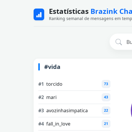
Estatísticas
Brazink Ch
Ranking semanal de mensagens em temp
#vida
#1
torcido
73
#2
mari
43
#3
avozinhasimpatica
22
#4
fall_in_love
21