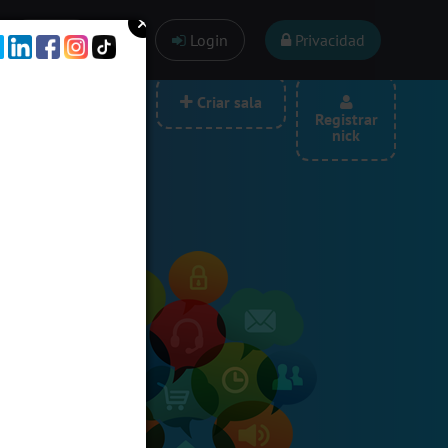
Ayuda
Login
Privacidad
las por categoria
Criar sala
Registrar
nick