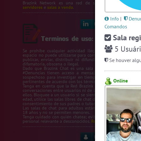
Brazink Network es una red de salas de chat.
Veja no
servidores
e
salas a venda
.
Info
|
Denun
Linkedin
Bl
Comandos
Sala regi
5
Usuári
Se prohíbe cualquier actividad ilegal en la Red Brazink. 
espacio no puede utilizarse para compartir números de teléf
publicar, enviar, distribuir ni difundir contenido o informa
Se houver algu
difamatoria, obscena o ilegal.
Dado que Brazink Chat es una sala de chat, los voluntario
#Denuncias tienen acceso a mensajes privados con conte
sospechoso para investigar en tiempo real y tomar las med
Online
pertinentes de acuerdo con los términos de uso y la ley.
Tenga en cuenta que la Red Brazink no se responsabiliza de
conversaciones entre usuarios ni de las salas de chat creadas
ellos. Bloquee a un usuario si se siente incómodo. Si es meno
edad, utilice las salas libres de chat de la Red Brazink solo c
consentimiento de sus padres o tutores.
Las salas de chat para adultos están restringidas a mayore
18 años y no se permiten menores.
Tenga cuidado con quién chatea; evite proporcionar informa
personal relevante a desconocidos.
Read full terms of use.
Regras
Aju