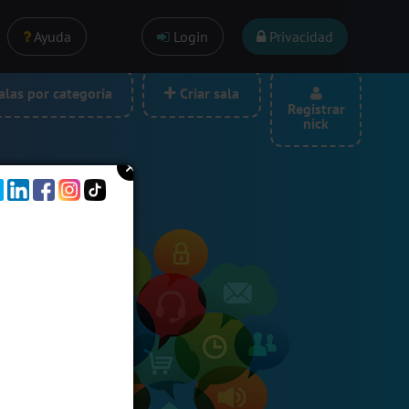
Ayuda
Login
Privacidad
las por categoria
Criar sala
Registrar
nick