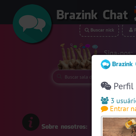
Buscar nick
P
Siga-nos:
Perfil
3 usuári
Entrar n