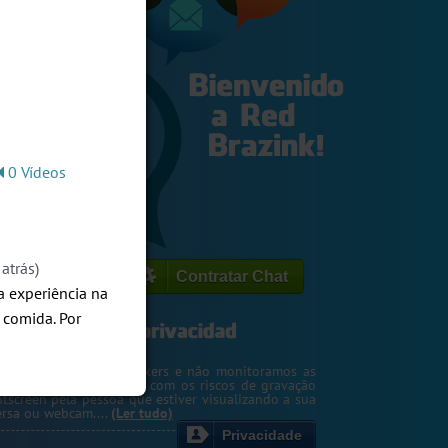
0 Vídeos
atrás)
Contratar Chat
a experiência na
 comida. Por
egemos o seu IP de hackers e não monitoramos as
m. Entretanto, cuidado com os riscos de gravação
ntscreen pela pessoa que estiver visualizando a sua
rsa ou webcam....
(Ler tudo)
Privacidade