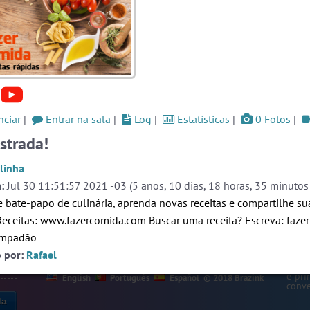
ssos
#Denuncias
6 usuarios
#LoveHits
5 usuarios
og
#RadioModao
5 usuarios
Ver todas as salas
Este
ciar
|
Entrar na sala
|
Log
|
Estatísticas
|
0 Fotos
|
ono,
ción
strada!
s de
🎁 Promoção
🛍 Crie seu Chat e Rádio 📻
nido
com Site e Chat Bot 🤖 de Pedidos
.
ulinha
idas
:
Jul 30 11:51:57 2021 -03 (5 anos, 10 dias, 18 horas, 35 minutos 
 las
 por
e bate-papo de culinária, aprenda novas receitas e compartilhe su
r de
on el
 Receitas: www.fazercomida.com Buscar uma receita? Escreva: fazer
empadão
s de
o por:
Rafael
ción
Prot
webca
e pri
English
Português
Español
© 2018 Brazink
conve
da