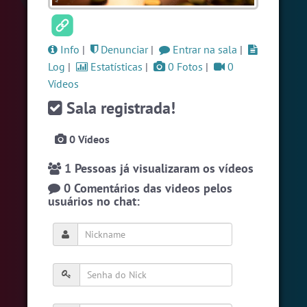
#Denuncias
6 usuarios
#Novanativa
5 usuarios
Info
|
Denunciar
|
Entrar na sala
|
#Brazink
5 usuarios
Log
|
Estatísticas
|
0 Fotos
|
0
Vídeos
Ver todas as salas
Sala registrada!
0 Vídeos
🎁 Promoção
🛍 Crie seu Chat e Rádio 📻
com Site e Chat Bot 🤖 de Pedidos
.
1 Pessoas já visualizaram os vídeos
0 Comentários das videos pelos
usuários no chat:
English
Português
Español
© 2018 Brazink